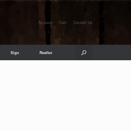
Account
Cart
Contact Us
Sign
Realtor